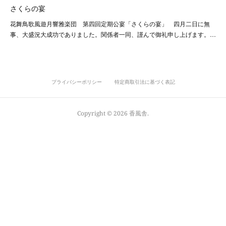
さくらの宴
花舞鳥歌風遊月響雅楽団 第四回定期公宴「さくらの宴」 四月二日に無
事、大盛況大成功でありました。関係者一同、謹んで御礼申し上げます。…
プライバシーポリシー
特定商取引法に基づく表記
Copyright ©
2026
香風舎
.