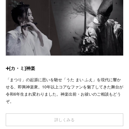
➕[カ・ミ]神楽
「まつり」の起源に思いを馳せ「うた まい ふえ」を現代に響か
せる、即興神楽衆。10年以上コアなファンを魅了してきた舞台が
令和6年生まれ変わりました。神楽出前・お祓いのご相談もどう
ぞ。
詳しくみる