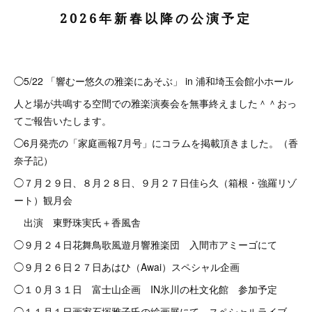
2026年新春以降の公演予定
◯5/22 「響むー悠久の雅楽にあそぶ」 in 浦和埼玉会館小ホール
人と場が共鳴する空間での雅楽演奏会を無事終えました＾＾おっ
てご報告いたします。
◯6月発売の「家庭画報7月号」にコラムを掲載頂きました。（香
奈子記）
◯７月２９日、８月２８日、９月２７日佳ら久（箱根・強羅リゾ
ート）観月会
出演 東野珠実氏＋香風舎
◯９月２４日花舞鳥歌風遊月響雅楽団 入間市アミーゴにて
◯９月２６日２７日あはひ（Awai）スペシャル企画
◯１０月３１日 富士山企画 IN氷川の杜文化館 参加予定
◯１１月１日画家石塚雅子氏の絵画展にて スペシャルライブ