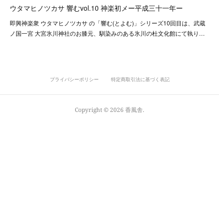
ウタマヒノツカサ 響むvol.10 神楽初メー平成三十一年ー
即興神楽衆 ウタマヒノツカサ の「響む(とよむ)」シリーズ10回目は、武蔵
ノ国一宮 大宮氷川神社のお膝元、馴染みのある氷川の杜文化館にて執り…
プライバシーポリシー
特定商取引法に基づく表記
Copyright ©
2026
香風舎
.