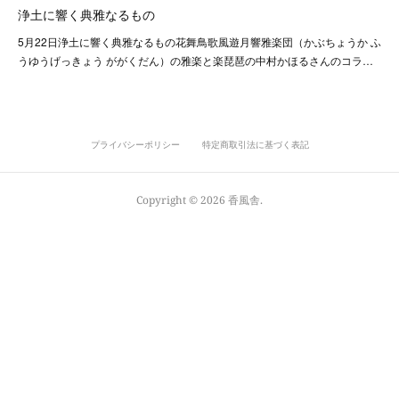
浄土に響く典雅なるもの
5月22日浄土に響く典雅なるもの花舞鳥歌風遊月響雅楽団（かぶちょうか ふ
うゆうげっきょう ががくだん）の雅楽と楽琵琶の中村かほるさんのコラ…
プライバシーポリシー
特定商取引法に基づく表記
Copyright ©
2026
香風舎
.