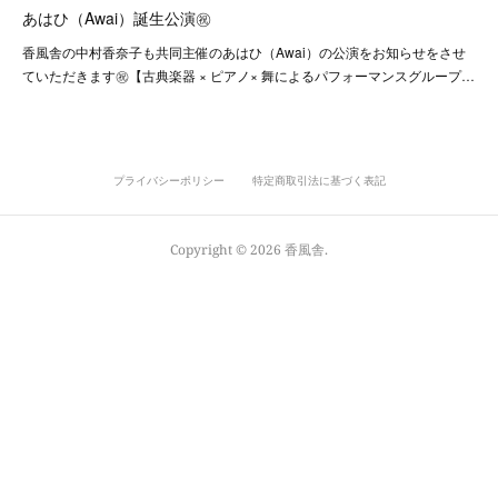
あはひ（Awai）誕生公演㊗️
香風舎の中村香奈子も共同主催のあはひ（Awai）の公演をお知らせをさせ
ていただきます㊗️【古典楽器 × ピアノ× 舞によるパフォーマンスグループ…
プライバシーポリシー
特定商取引法に基づく表記
Copyright ©
2026
香風舎
.