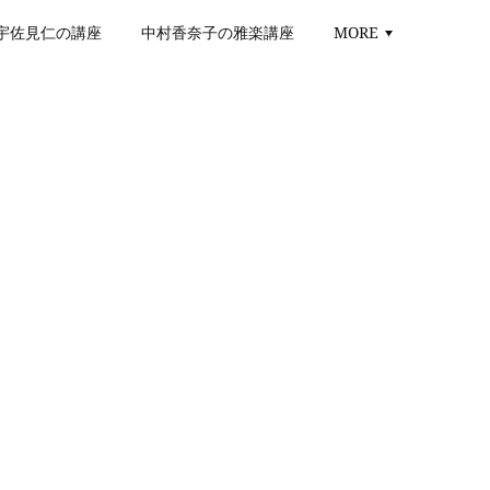
宇佐見仁の講座
中村香奈子の雅楽講座
MORE