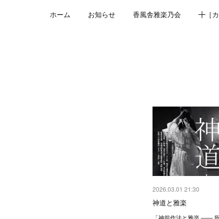
ホーム
お知らせ
香風舎雅楽乃会
╋［カ
2026.03.01 21:30
神道と雅楽
「神前作法と雅楽 ―― 