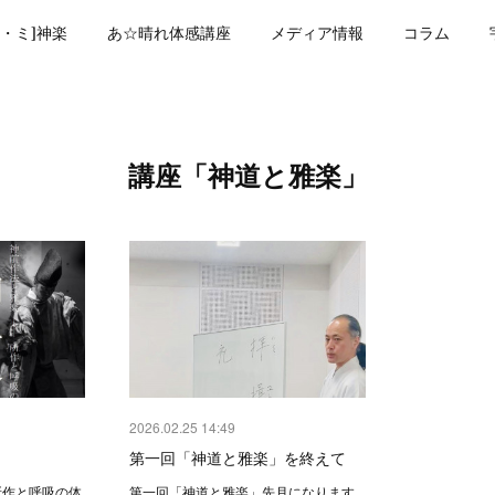
・ミ]神楽
あ☆晴れ体感講座
メディア情報
コラム
講座「神道と雅楽」
2026.02.25 14:49
第一回「神道と雅楽」を終えて
所作と呼吸の体
第一回「神道と雅楽」先月になります