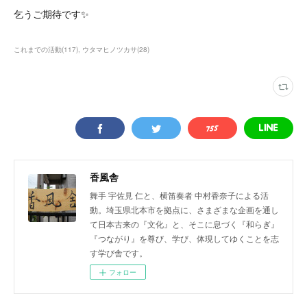
乞うご期待です✨
これまでの活動
(
117
)
ウタマヒノツカサ
(
28
)
香風舎
舞手 宇佐見 仁と、横笛奏者 中村香奈子による活
動。埼玉県北本市を拠点に、さまざまな企画を通し
て日本古来の『文化』と、そこに息づく『和らぎ』
『つながり』を尊び、学び、体現してゆくことを志
す学び舎です。
フォロー