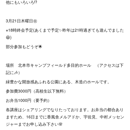
他にもいろいろ⁉️
3月21日木曜日㊗️
※18時終会予定(あくまで予定✨昨年は21時過ぎても遊んでました
😆)
部分参加もどうぞ🌟
場所 北本市キャンプフィールド多目的ホール （アクセスは下
記に🎶）
緑豊かな開放感あふれる公園にある、木造のホールです。
参加費3000円（高校生以下無料）
お弁当1000円（要予約）
各講座はシェアリングでなりたっております。お弁当の都合あり
ますため、16日までに香風舎メルアドか、宇佐見、中村メッセン
ジャーまでお申し込み下さい🌸