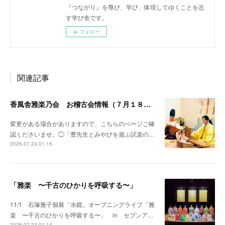
『つながり』を尊び、学び、体現してゆくことを志
す学び舎です。
フォロー
関連記事
香風舎雅楽乃会 お稽古会情報（７月１８日更新）
変更がある場合がありますので、こちらのページご確
認くださいませ。◯「豊先生とみやびを遊ぶ試楽の…
2026.07.23 01:15
「雅楽 〜千古のひかりを呼吸する〜」
11/1 石塚雅子個展「水鏡」オープニングライブ「雅
楽 〜千古のひかりを呼吸する〜」 in セブンア…
2026.07.23 01:14