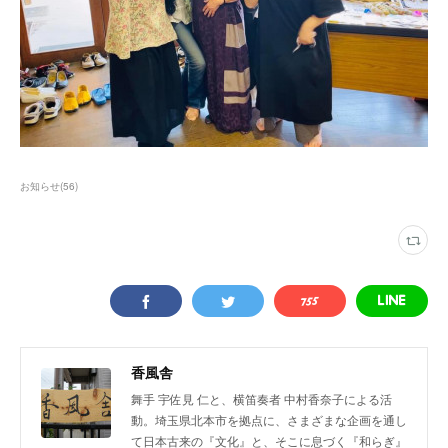
お知らせ
(
56
)
香風舎
舞手 宇佐見 仁と、横笛奏者 中村香奈子による活
動。埼玉県北本市を拠点に、さまざまな企画を通し
て日本古来の『文化』と、そこに息づく『和らぎ』