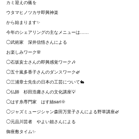
カミ迎えの儀を
ウタマヒノツカサ即興神楽
から始まります✨
今年のシェアリングの主なメニューは……
◯武術家 深井信悟さんによる
お楽しみワーク🌸
◯石坂亥士さんの即興感覚ワーク🎶
◯五十嵐多香子さんのダンスワーク🌿
◯三浦章士先生の日本の工芸について🐇
◯仏師 杉田浩庸さんの文化講座💡
◯はす糸専門家 はす絲sari🌞
◯ジャズミュージシャン森田万里子さんによる野草講座🌿
◯元品川芸者 やよい姐さんによる
御座敷タイム✨