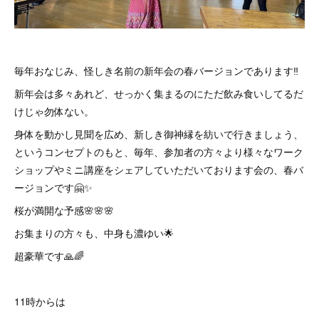
毎年おなじみ、怪しき名前の新年会の春バージョンであります‼️
新年会は多々あれど、せっかく集まるのにただ飲み食いしてるだ
けじゃ勿体ない。
身体を動かし見聞を広め、新しき御神縁を紡いで行きましょう、
というコンセプトのもと、毎年、参加者の方々より様々なワーク
ショップやミニ講座をシェアしていただいております会の、春バ
ージョンです🤗✨
桜が満開な予感🌸🌸🌸
お集まりの方々も、中身も濃ゆい🌟
超豪華です🙏🌈
11時からは