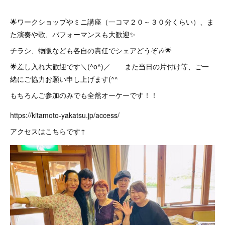
🌟ワークショップやミニ講座（一コマ２０～３０分くらい）、ま
た演奏や歌、パフォーマンスも大歓迎✨
チラシ、物販なども各自の責任でシェアどうぞ🎶🌟
🌟差し入れ大歓迎です＼(^o^)／ また当日の片付け等、ご一
緒にご協力お願い申し上げます(^^ゞ
もちろんご参加のみでも全然オーケーです！！
https://kitamoto-yakatsu.jp/access/
アクセスはこちらです↑