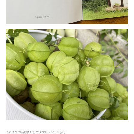
これまでの活動
(
117
)
ウタマヒノツカサ
(
28
)