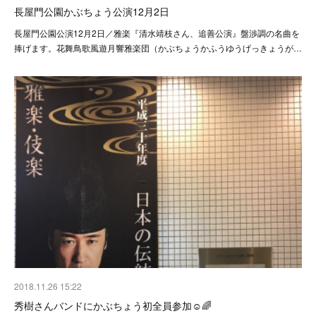
長屋門公園かぶちょう公演12月2日
長屋門公園公演12月2日／雅楽『清水靖枝さん、追善公演』盤渉調の名曲を
捧げます。花舞鳥歌風遊月響雅楽団（かぶちょうかふうゆうげっきょうが…
2018.11.26 15:22
秀樹さんバンドにかぶちょう初全員参加☺🌈