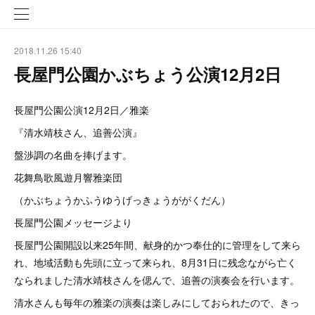
2018.11.26 15:40
長屋門公園かぶちょう公演12月2日
長屋門公園公演12月2日／雅楽
『清水靖枝さん、追善公演』
盤渉調の名曲を捧げます。
花舞鳥歌風遊月響雅楽団
（かぶちょうかふうゆうげっきょうががくだん）
長屋門公園メッセージより
長屋門公園開設以来25年間、献身的かつ奉仕的に管理をして来ら
れ、地域活動も先頭に立って来られ、8月31日に残念ながら亡く
なられました清水靖枝さんを偲んで、追善の演奏会を行います。
清水さんも毎年の雅楽の演奏は楽しみにしておられたので、きっ