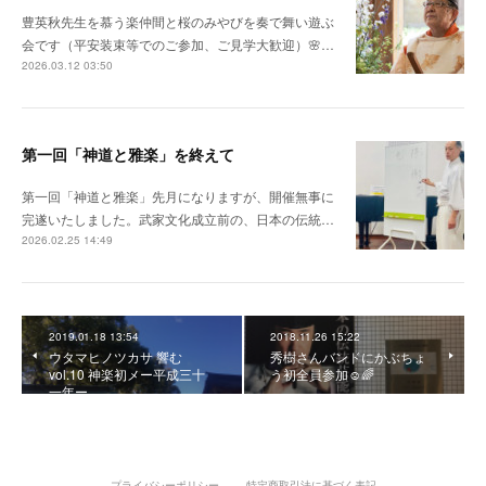
豊英秋先生を慕う楽仲間と桜のみやびを奏で舞い遊ぶ
会です（平安装束等でのご参加、ご見学大歓迎）🌸…
2026.03.12 03:50
第一回「神道と雅楽」を終えて
第一回「神道と雅楽」先月になりますが、開催無事に
完遂いたしました。武家文化成立前の、日本の伝統…
2026.02.25 14:49
2019.01.18 13:54
2018.11.26 15:22
ウタマヒノツカサ 響む
秀樹さんバンドにかぶちょ
vol.10 神楽初メー平成三十
う初全員参加☺🌈
一年ー
プライバシーポリシー
特定商取引法に基づく表記