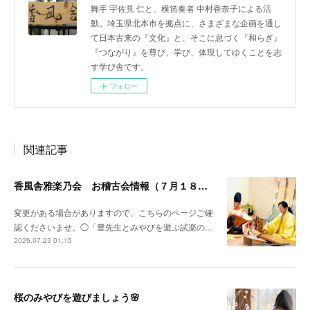
舞手 宇佐見 仁と、横笛奏者 中村香奈子による活
動。埼玉県北本市を拠点に、さまざまな企画を通し
て日本古来の『文化』と、そこに息づく『和らぎ』
『つながり』を尊び、学び、体現してゆくことを志
す学び舎です。
フォロー
関連記事
香風舎雅楽乃会 お稽古会情報（７月１８日更新）
変更がある場合がありますので、こちらのページご確
認くださいませ。◯「豊先生とみやびを遊ぶ試楽の…
2026.07.23 01:15
桜のみやびを遊びましょう🌸