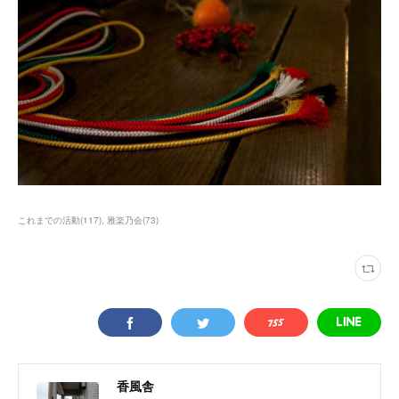
これまでの活動
(
117
)
雅楽乃会
(
73
)
香風舎