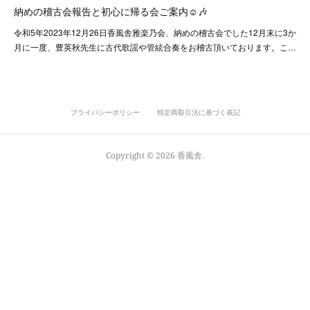
納めの稽古会報告と初心に帰る会ご案内☺️🎶
令和5年2023年12月26日香風舎雅楽乃会、納めの稽古会でした12月末に3か
月に一度、豊英秋先生に古代歌謡や管絃合奏をお稽古頂いております。こ…
プライバシーポリシー
特定商取引法に基づく表記
Copyright ©
2026
香風舎
.