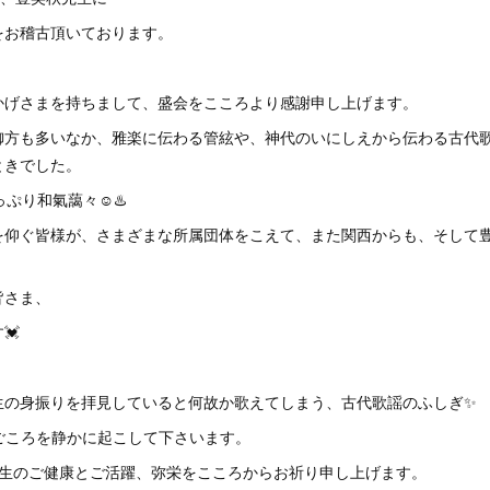
をお稽古頂いております。
かげさまを持ちまして、盛会をこころより感謝申し上げます。
御方も多いなか、雅楽に伝わる管絃や、神代のいにしえから伝わる古代
ときでした。
ぷり和氣藹々☺️♨️
を仰ぐ皆様が、さまざまな所属団体をこえて、また関西からも、そして
皆さま、
💓
生の身振りを拝見していると何故か歌えてしまう、古代歌謡のふしぎ✨
ごころを静かに起こして下さいます。
先生のご健康とご活躍、弥栄をこころからお祈り申し上げます。