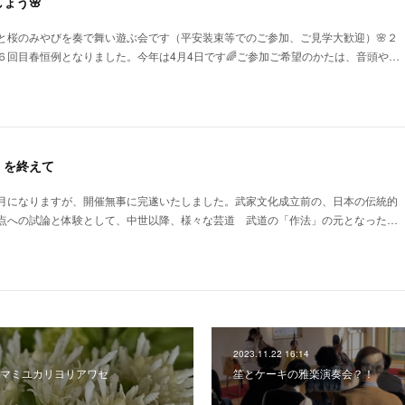
ょう🌸
と桜のみやびを奏で舞い遊ぶ会です（平安装束等でのご参加、ご見学大歓迎）🌸２
６回目春恒例となりました。今年は4月4日です🌈ご参加ご希望のかたは、音頭や…
」を終えて
月になりますが、開催無事に完遂いたしました。武家文化成立前の、日本の伝統的
点への試論と体験として、中世以降、様々な芸道 武道の「作法」の元となった…
2023.11.22 16:14
マミユカリヨリアワセ
笙とケーキの雅楽演奏会？！