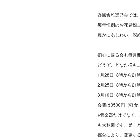
香風舎雅楽乃会では
毎年恒例のお花見稽
豊かにあじわい、深
初心に帰る会も毎月開
どうぞ、どなた様も
1月28日18時から21
2月25日18時から21
3月10日18時から21
会費は3500円（軽食
※管楽器だけでなく
も大歓迎です。是非と
都合により、変更す