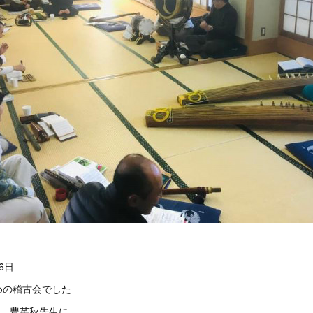
6日
めの稽古会でした
度、豊英秋先生に