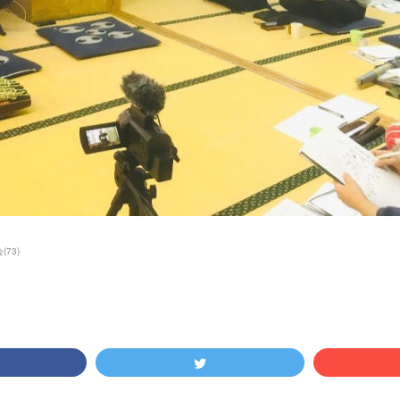
会
(
73
)