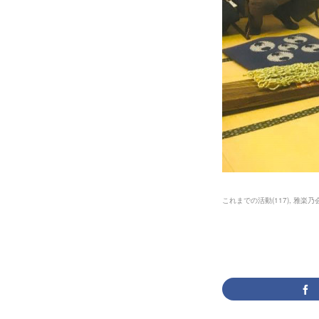
これまでの活動
(
117
)
雅楽乃