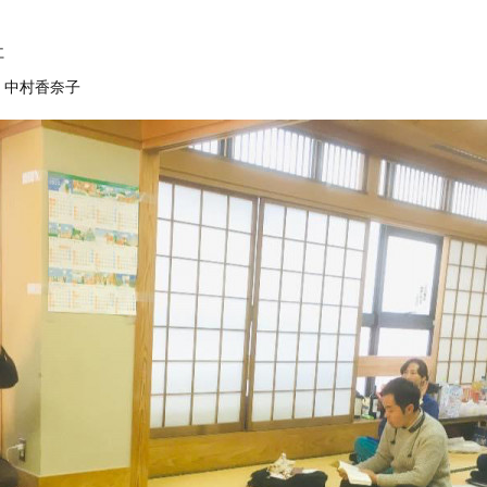
仁
 中村香奈子