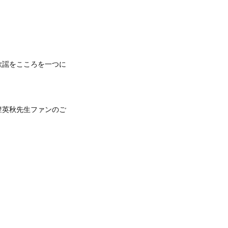
歌謡をこころを一つに
豊英秋先生ファンのご