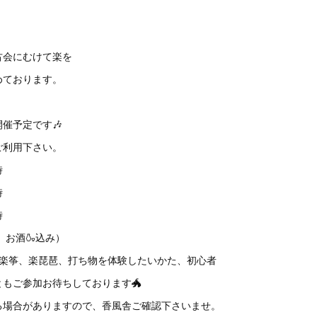
、
古会にむけて楽を
めております。
催予定です🎶
ご利用下さい。
時
時
時
、お酒🍶込み）
、楽筝、楽琵琶、打ち物を体験したいかた、初心者
もご参加お待ちしております🐲
る場合がありますので、香風舎ご確認下さいませ。