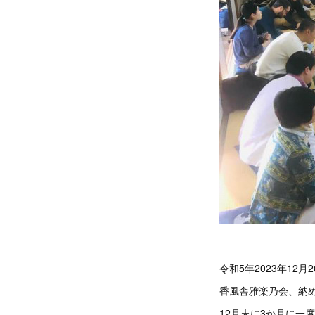
令和5年2023年12月2
香風舎雅楽乃会、納
12月末に3か月に一