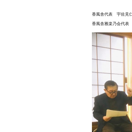
香風舎代表 宇佐見
香風舎雅楽乃会代表