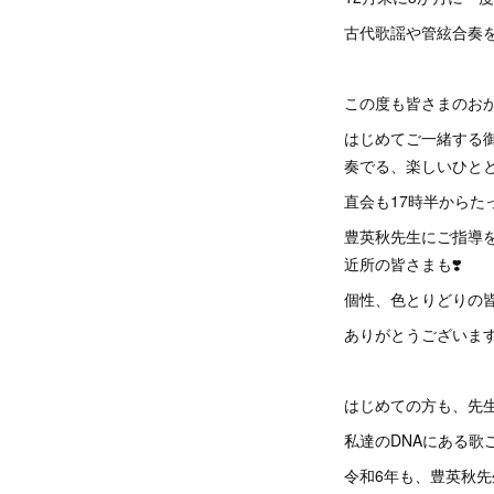
古代歌謡や管絃合奏
この度も皆さまのお
はじめてご一緒する
奏でる、楽しいひと
直会も17時半からたっ
豊英秋先生にご指導
近所の皆さまも❣️
個性、色とりどりの
ありがとうございます
はじめての方も、先
私達のDNAにある歌
令和6年も、豊英秋