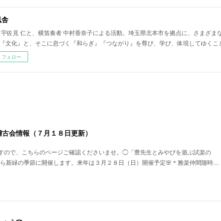
風舎
 宇佐見 仁と、横笛奏者 中村香奈子による活動。埼玉県北本市を拠点に、さまざま
『文化』と、そこに息づく『和らぎ』『つながり』を尊び、学び、体現してゆくこ
フォロー
稽古会情報（７月１８日更新）
すので、こちらのページご確認くださいませ。◯「豊先生とみやびを遊ぶ試楽の
春から新緑の季節に開催します。来年は３月２８日（日）開催予定🌸＊雅楽仲間随時…