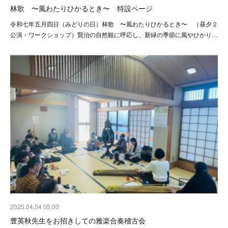
林歌 〜風わたりひかるとき〜 特設ページ
令和七年五月四日（みどりの日）林歌 〜風わたりひかるとき〜 （昼夕２
公演・ワークショップ）賢治の自然観に呼応し、新緑の季節に風やひかり…
2025.04.04 05:00
豊英秋先生をお招きしての雅楽合奏稽古会