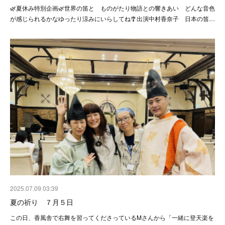
🌿夏休み特別企画🌿世界の笛と ものがたり物語との響きあい どんな音色
が感じられるかなゆったり涼みにいらしてね🎐出演中村香奈子 日本の笛…
2025.07.09 03:39
夏の祈り ７月５日
この日、香風舎で右舞を習ってくださっているMさんから「一緒に登天楽を