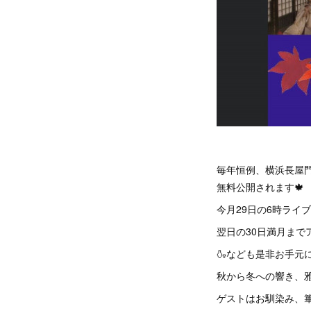
毎年恒例、横浜長屋
無料公開されます🍁
今月29日の6時ライ
翌日の30日満月まで
🍶なども是非お手
秋から冬への響き、
ゲストはお馴染み、篳