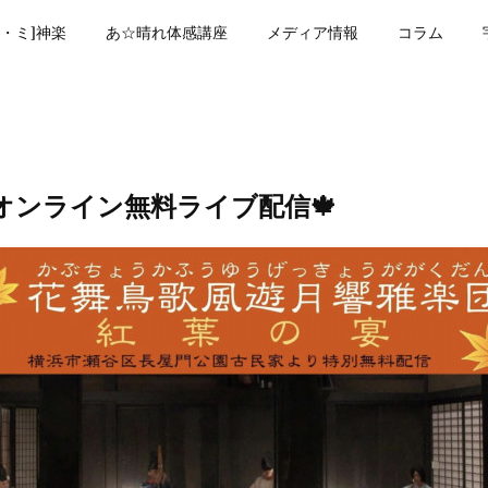
・ミ]神楽
あ☆晴れ体感講座
メディア情報
コラム
オンライン無料ライブ配信🍁