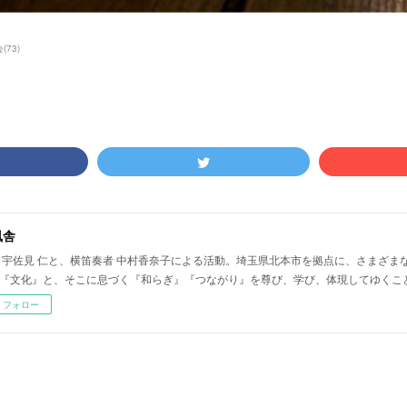
会
(
73
)
風舎
 宇佐見 仁と、横笛奏者 中村香奈子による活動。埼玉県北本市を拠点に、さまざま
『文化』と、そこに息づく『和らぎ』『つながり』を尊び、学び、体現してゆくこ
フォロー