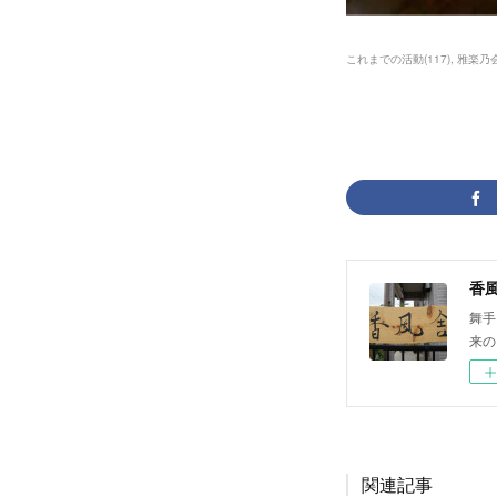
これまでの活動
(
117
)
雅楽乃
香
舞手
来の
関連記事