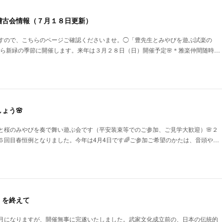
稽古会情報（７月１８日更新）
すので、こちらのページご確認くださいませ。◯「豊先生とみやびを遊ぶ試楽の
春から新緑の季節に開催します。来年は３月２８日（日）開催予定🌸＊雅楽仲間随時…
ょう🌸
と桜のみやびを奏で舞い遊ぶ会です（平安装束等でのご参加、ご見学大歓迎）🌸２
６回目春恒例となりました。今年は4月4日です🌈ご参加ご希望のかたは、音頭や…
」を終えて
月になりますが、開催無事に完遂いたしました。武家文化成立前の、日本の伝統的