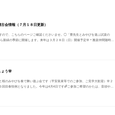
稽古会情報（７月１８日更新）
すので、こちらのページご確認くださいませ。◯「豊先生とみやびを遊ぶ試楽の
春から新緑の季節に開催します。来年は３月２８日（日）開催予定🌸＊雅楽仲間随時…
ょう🌸
と桜のみやびを奏で舞い遊ぶ会です（平安装束等でのご参加、ご見学大歓迎）🌸２
６回目春恒例となりました。今年は4月4日です🌈ご参加ご希望のかたは、音頭や…