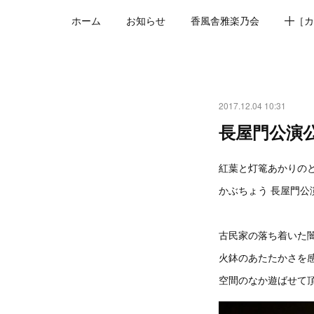
ホーム
お知らせ
香風舎雅楽乃会
╋［カ
2017.12.04 10:31
長屋門公演
紅葉と灯篭あかりの
かぶちょう 長屋門公
古民家の落ち着いた
火鉢のあたたかさを
空間のなか遊ばせて頂