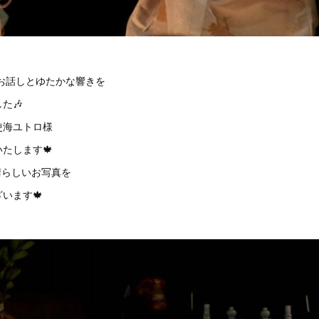
お話しとゆたかな響きを
た🎶
使海ユトロ様
たします🍁
晴らしいお写真を
います🍁