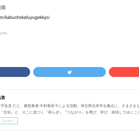
楽団
com/kabuchokafuyugekkyo/
会
(
73
)
風舎
 宇佐見 仁と、横笛奏者 中村香奈子による活動。埼玉県北本市を拠点に、さまざま
『文化』と、そこに息づく『和らぎ』『つながり』を尊び、学び、体現してゆくこ
フォロー