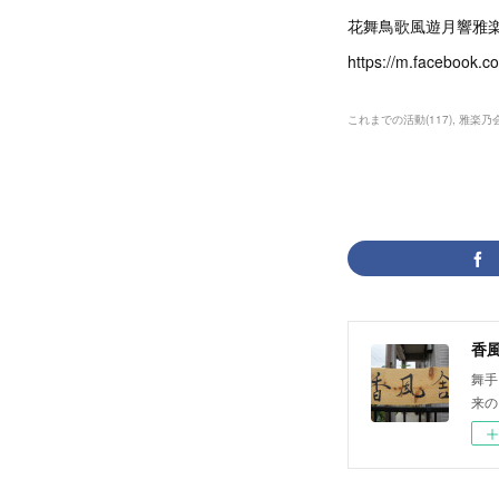
花舞鳥歌風遊月響雅
https://m.facebook.
これまでの活動
(
117
)
雅楽乃
香
舞手
来の