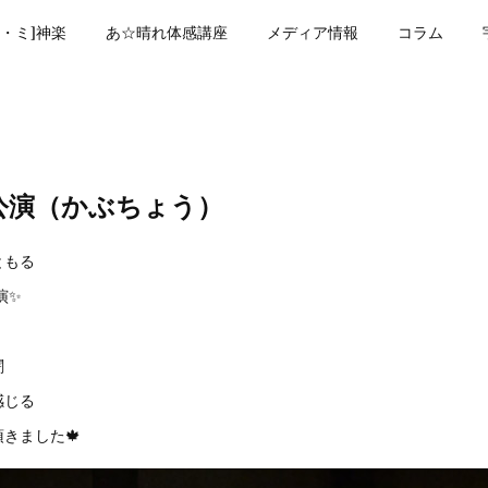
・ミ]神楽
あ☆晴れ体感講座
メディア情報
コラム
公演（かぶちょう）
ともる
演✨
闇
感じる
きました🍁