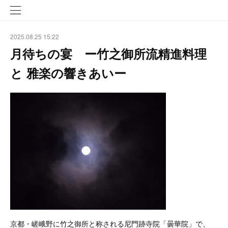
2025.08.25 15:22
月待ちの宴 ー竹之御所流精進料理
と 雅楽の響きあいー
京都・嵯峨野に竹之御所と称される尼門跡寺院「曇華院」で、