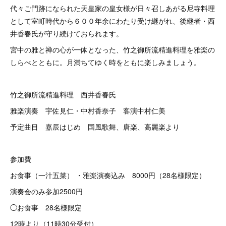
代々ご門跡になられた天皇家の皇女様が日々召しあがる尼寺料理
として室町時代から６００年余にわたり受け継がれ、後継者・西
井香春氏が守り続けておられます。
宮中の雅と禅の心が一体となった、竹之御所流精進料理を雅楽の
しらべとともに。月満ちてゆく時をともに楽しみましょう。
竹之御所流精進料理 西井香春氏
雅楽演奏 宇佐見仁・中村香奈子 客演中村仁美
予定曲目 嘉辰はじめ 国風歌舞、唐楽、高麗楽より
参加費
お食事（一汁五菜） ・雅楽演奏込み 8000円（28名様限定）
演奏会のみ参加2500円
◯お食事 28名様限定
12時より（11時30分受付）