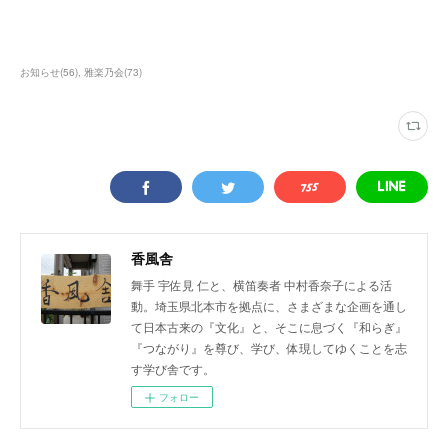
お知らせ
(
56
)
雅楽乃会
(
73
)
香風舎
舞手 宇佐見 仁と、横笛奏者 中村香奈子による活
動。埼玉県北本市を拠点に、さまざまな企画を通し
て日本古来の『文化』と、そこに息づく『和らぎ』
『つながり』を尊び、学び、体現してゆくことを志
す学び舎です。
フォロー