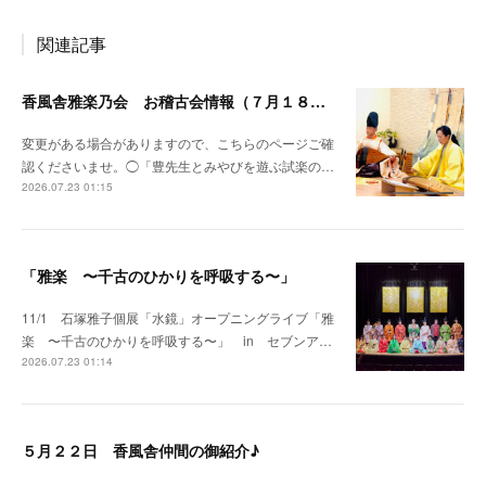
関連記事
香風舎雅楽乃会 お稽古会情報（７月１８日更新）
変更がある場合がありますので、こちらのページご確
認くださいませ。◯「豊先生とみやびを遊ぶ試楽の…
2026.07.23 01:15
「雅楽 〜千古のひかりを呼吸する〜」
11/1 石塚雅子個展「水鏡」オープニングライブ「雅
楽 〜千古のひかりを呼吸する〜」 in セブンア…
2026.07.23 01:14
５月２２日 香風舎仲間の御紹介♪