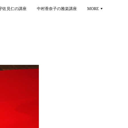
宇佐見仁の講座
中村香奈子の雅楽講座
MORE