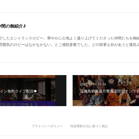
仲間の御紹介♪
でしたエントランスロビー。華やかに心地よく盛り上げてくださった仲間たちを御
雰囲気のロビーはなかなかない。とご感想多数でした。どの部署も目があうと微笑
2020.11.01 03:10
イン無料ライブ配信🍁
花舞鳥歌風遊月響雅楽団初オンライン
プライバシーポリシー
特定商取引法に基づく表記