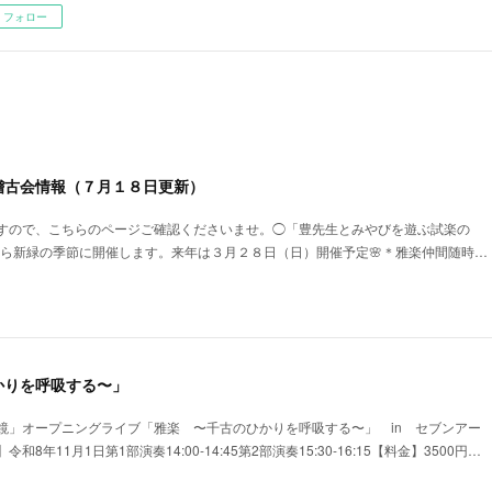
フォロー
稽古会情報（７月１８日更新）
すので、こちらのページご確認くださいませ。◯「豊先生とみやびを遊ぶ試楽の
春から新緑の季節に開催します。来年は３月２８日（日）開催予定🌸＊雅楽仲間随時…
かりを呼吸する〜」
水鏡」オープニングライブ「雅楽 〜千古のひかりを呼吸する〜」 in セブンアー
8年11月1日第1部演奏14:00-14:45第2部演奏15:30-16:15【料金】3500円…