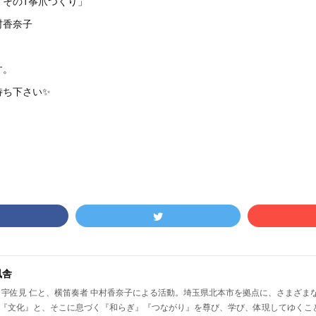
 その1筝爪つくり」
村香奈子
です。
待ち下さい✨
風舎
 宇佐見 仁と、横笛奏者 中村香奈子による活動。埼玉県北本市を拠点に、さまざま
『文化』と、そこに息づく『和らぎ』『つながり』を尊び、学び、体現してゆくこ