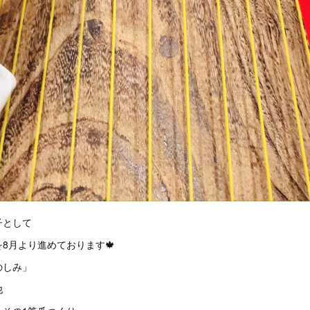
子として
8月より進めております🍁
のしみ」
他