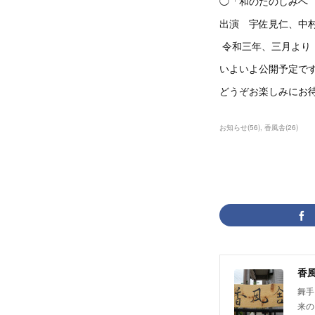
◯「和のたのしみへ
出演 宇佐見仁、中
令和三年、三月より
いよいよ公開予定
どうぞお楽しみにお
お知らせ
(
56
)
香風舎
(
26
)
香
舞手
来の