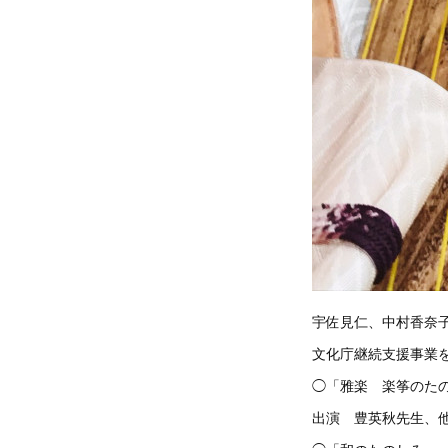
宇佐見仁、中村香奈
文化庁継続支援事業を
◯「雅楽 楽筝のた
出演 豊英秋先生、