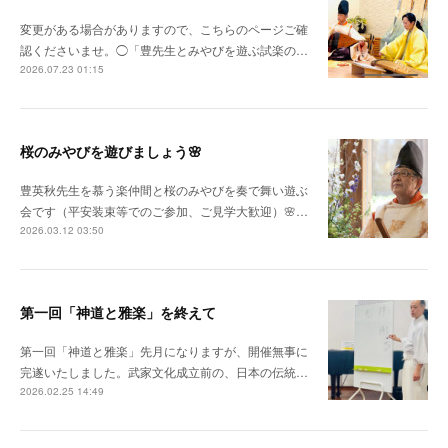
変更がある場合がありますので、こちらのページご確
認くださいませ。◯「豊先生とみやびを遊ぶ試楽の…
2026.07.23 01:15
桜のみやびを遊びましょう🌸
豊英秋先生を慕う楽仲間と桜のみやびを奏で舞い遊ぶ
会です（平安装束等でのご参加、ご見学大歓迎）🌸…
2026.03.12 03:50
第一回「神道と雅楽」を終えて
第一回「神道と雅楽」先月になりますが、開催無事に
完遂いたしました。武家文化成立前の、日本の伝統…
2026.02.25 14:49