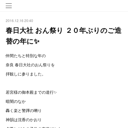
2016.12.16 20:40
春日大社 おん祭り ２０年ぶりのご造
替の年に✨
仲間たちと特別な年の
奈良 春日大社のおん祭りを
拝観しに参りました。
若宮様の御本殿までの道行✨
暗闇のなか
轟く楽と警蹕の囀り
神韻は沈香のかおり