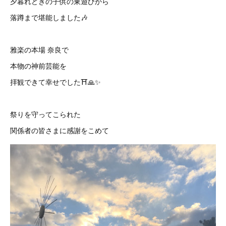
夕暮れどきの子供の東遊びから
落蹲まで堪能しました🎶
雅楽の本場 奈良で
本物の神前芸能を
拝観できて幸せでした⛩🙏✨
祭りを守ってこられた
関係者の皆さまに感謝をこめて