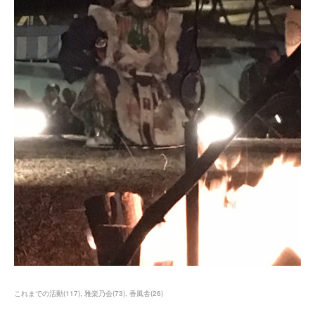
これまでの活動
(
117
)
雅楽乃会
(
73
)
香風舎
(
26
)