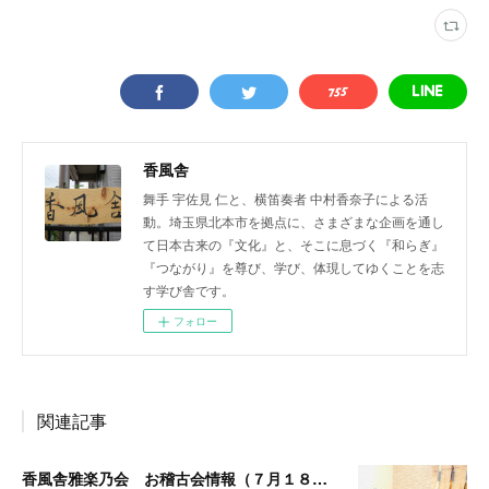
香風舎
舞手 宇佐見 仁と、横笛奏者 中村香奈子による活
動。埼玉県北本市を拠点に、さまざまな企画を通し
て日本古来の『文化』と、そこに息づく『和らぎ』
『つながり』を尊び、学び、体現してゆくことを志
す学び舎です。
フォロー
関連記事
香風舎雅楽乃会 お稽古会情報（７月１８日更新）