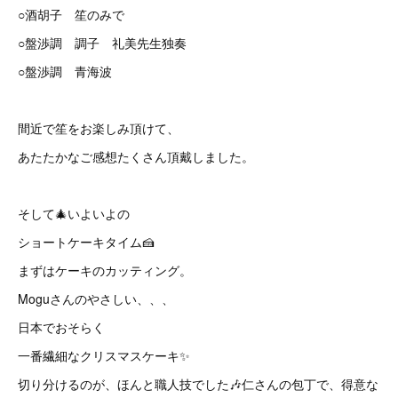
○酒胡子 笙のみで
○盤渉調 調子 礼美先生独奏
○盤渉調 青海波
間近で笙をお楽しみ頂けて、
あたたかなご感想たくさん頂戴しました。
そして🎄いよいよの
ショートケーキタイム🍰
まずはケーキのカッティング。
Moguさんのやさしい、、、
日本でおそらく
一番繊細なクリスマスケーキ✨
切り分けるのが、ほんと職人技でした🎶仁さんの包丁で、得意な