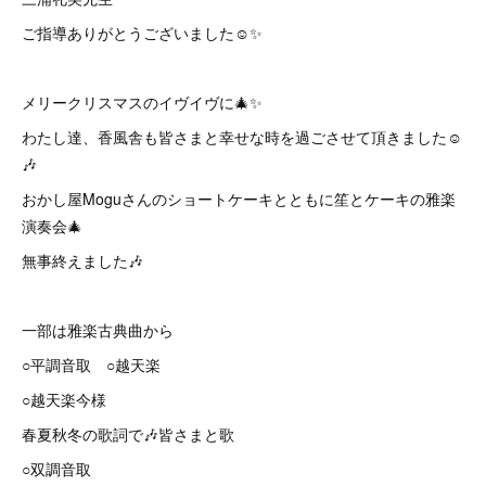
ご指導ありがとうございました☺️✨
メリークリスマスのイヴイヴに🎄✨
わたし達、香風舎も皆さまと幸せな時を過ごさせて頂きました☺️
🎶
おかし屋Moguさんのショートケーキとともに笙とケーキの雅楽
演奏会🎄
無事終えました🎶
一部は雅楽古典曲から
○平調音取 ○越天楽
○越天楽今様
春夏秋冬の歌詞で🎶皆さまと歌
○双調音取