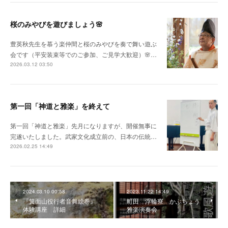
桜のみやびを遊びましょう🌸
豊英秋先生を慕う楽仲間と桜のみやびを奏で舞い遊ぶ
会です（平安装束等でのご参加、ご見学大歓迎）🌸…
2026.03.12 03:50
第一回「神道と雅楽」を終えて
第一回「神道と雅楽」先月になりますが、開催無事に
完遂いたしました。武家文化成立前の、日本の伝統…
2026.02.25 14:49
2024.03.10 00:58
2023.11.22 14:49
『箕面山役行者音舞絵巻』
町田 浮輪寮 かぶちょう
体験講座 詳細
雅楽演奏会