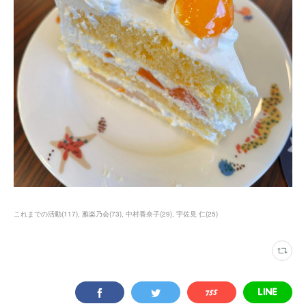
これまでの活動
(
117
)
雅楽乃会
(
73
)
中村香奈子
(
29
)
宇佐見 仁
(
25
)