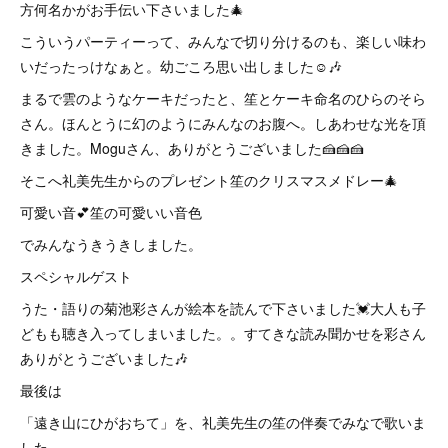
方何名かがお手伝い下さいました🎄
こういうパーティーって、みんなで切り分けるのも、楽しい味わ
いだったっけなぁと。幼ごころ思い出しました☺️🎶
まるで雲のようなケーキだったと、笙とケーキ命名のひらのそら
さん。ほんとうに幻のようにみんなのお腹へ。しあわせな光を頂
きました。Moguさん、ありがとうございました🍰🍰🍰
そこへ礼美先生からのプレゼント笙のクリスマスメドレー🎄
可愛い音💕笙の可愛いい音色
でみんなうきうきしました。
スペシャルゲスト
うた・語りの菊池彩さんが絵本を読んで下さいました💓大人も子
どもも聴き入ってしまいました。。すてきな読み聞かせを彩さん
ありがとうございました🎶
最後は
「遠き山にひがおちて」を、礼美先生の笙の伴奏でみなで歌いま
した。