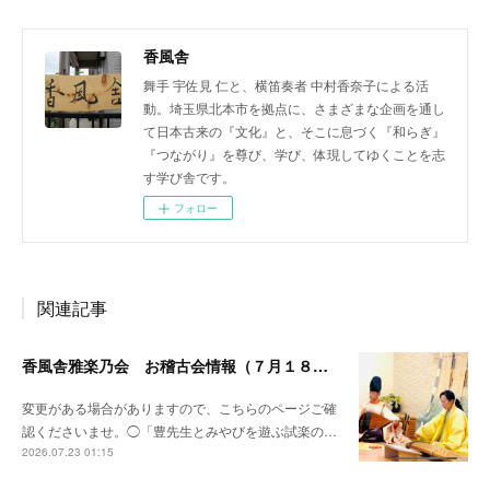
香風舎
舞手 宇佐見 仁と、横笛奏者 中村香奈子による活
動。埼玉県北本市を拠点に、さまざまな企画を通し
て日本古来の『文化』と、そこに息づく『和らぎ』
『つながり』を尊び、学び、体現してゆくことを志
す学び舎です。
フォロー
関連記事
香風舎雅楽乃会 お稽古会情報（７月１８日更新）
変更がある場合がありますので、こちらのページご確
認くださいませ。◯「豊先生とみやびを遊ぶ試楽の…
2026.07.23 01:15