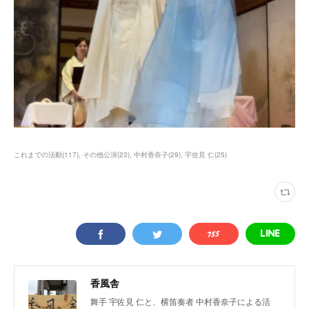
これまでの活動
(
117
)
その他公演
(
23
)
中村香奈子
(
29
)
宇佐見 仁
(
25
)
香風舎
舞手 宇佐見 仁と、横笛奏者 中村香奈子による活