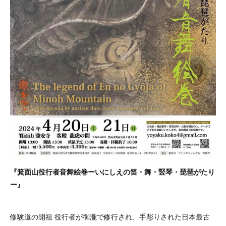
『箕面山役行者音舞絵巻ーいにしえの笛・舞・竪琴・琵琶がたり
ー』
修験道の開祖 役行者が御瀧で修行され、手彫りされた日本最古