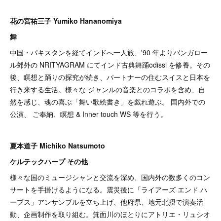
花の宮祐三子 Yumiko Hananomiya
舞
中国・パキスタンを経てインドへ一人旅、'90 年よりバンガロー
ル郊外の NRITYAGRAM にてインド古典舞踊odissi を修養。その
後、瞑想と踊りの探究が続き、パートナーの住むスイスと日本を
行き来する生活。様々な ジャンルの音楽とのコラボを含め、自
然を感じ、魂の喜ぶ「舞い歌絵書き」を戯れ遊ぶ。 国内外での
公演、 ご奉納、瞑想 & Inner touch WS 等を行う。
夏本道子 Michiko Natsumoto
ケルテックハープ その他
様々な国のミュージシャンと交流を深め、国内外の数多くのコン
サートを手掛けるようになる。震災後に「ライアーズ エンド ハ
ープス」アンサンブルを立ち上げ、他府県、地元北摂で演奏活
動、企画制作を取り組む。箕面川のほとりにアトリエ・リュシオ