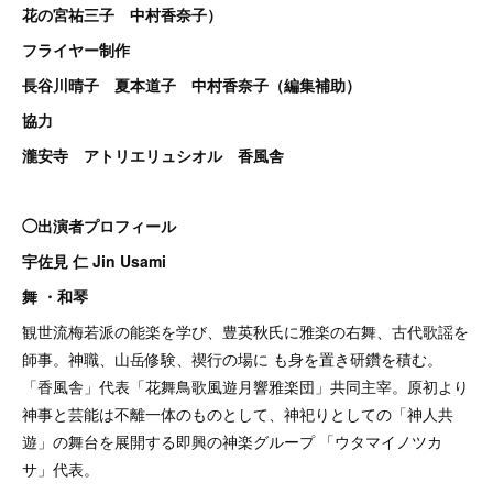
花の宮祐三子 中村香奈子）
フライヤー制作
長谷川晴子 夏本道子 中村香奈子（編集補助）
協力
瀧安寺 アトリエリュシオル 香風舎
◯出演者プロフィール
宇佐見 仁 Jin Usami
舞 ・和琴
観世流梅若派の能楽を学び、豊英秋氏に雅楽の右舞、古代歌謡を
師事。神職、山岳修験、禊行の場に も身を置き研鑽を積む。
「香風舎」代表「花舞鳥歌風遊月響雅楽団」共同主宰。原初より
神事と芸能は不離一体のものとして、神祀りとしての「神人共
遊」の舞台を展開する即興の神楽グループ 「ウタマイノツカ
サ」代表。