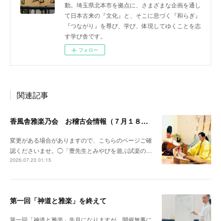
動。埼玉県北本市を拠点に、さまざまな企画を通し
て日本古来の『文化』と、そこに息づく『和らぎ』
『つながり』を尊び、学び、体現してゆくことを志
す学び舎です。
フォロー
関連記事
香風舎雅楽乃会 お稽古会情報（７月１８日更新）
変更がある場合がありますので、こちらのページご確
認くださいませ。◯「豊先生とみやびを遊ぶ試楽の…
2026.07.23 01:15
第一回「神道と雅楽」を終えて
第一回「神道と雅楽」先月になりますが、開催無事に