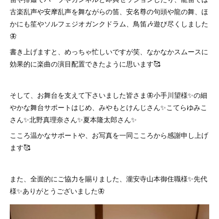
古楽乱声や安摩乱声を舞ながらの笛、安名尊の句頭や龍の舞、ほ
かにも笙やソルフェジオガンクドラム、鳥笛🎶遊び尽くしました
🦋
書き上げますと、めっちゃ忙しいですが笑、なかなかスムースに
効果的に楽曲の演目配置できたように思います🥰
そして、お舞台を支えて下さいました皆さま🦋小手川望様✨の細
やかな舞台サポートはじめ、みやもとけんじさん✨こてらゆみこ
さん✨北野真理奈さん✨夏本隆太郎さん✨
こころ温かなサポートや、お写真を一同こころから感謝申し上げ
ます🥰
また、全面的にご協力を賜りました、瀧安寺山本御住職様✨先代
様✨ありがとうございました🦋