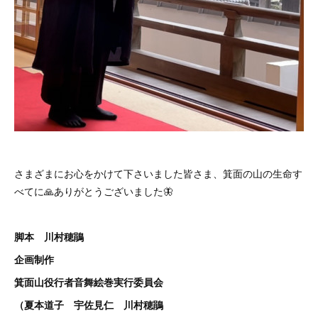
さまざまにお心をかけて下さいました皆さま、箕面の山の生命す
べてに🙏ありがとうございました🦋
脚本 川村穂鵑
企画制作
箕面山役行者音舞絵巻実行委員会
（夏本道子 宇佐見仁 川村穂鵑