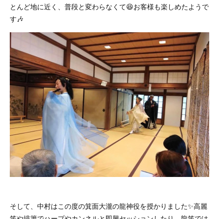
とんど地に近く、普段と変わらなくて😆お客様も楽しめたようで
す🎶
そして、中村はこの度の箕面大瀧の龍神役を授かりました✨高麗
笛や排簫でハープやカンネルと即興セッションしたり、龍笛では