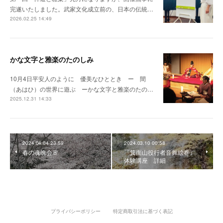
完遂いたしました。武家文化成立前の、日本の伝統…
2026.02.25 14:49
かな文字と雅楽のたのしみ
10月4日平安人のように 優美なひととき ー 間
（あはひ）の世界に遊ぶ ーかな文字と雅楽のたの…
2025.12.31 14:33
2024.04.04 23:59
2024.03.10 00:58
春の魂魄会🌸
『箕面山役行者音舞絵巻』
体験講座 詳細
プライバシーポリシー
特定商取引法に基づく表記