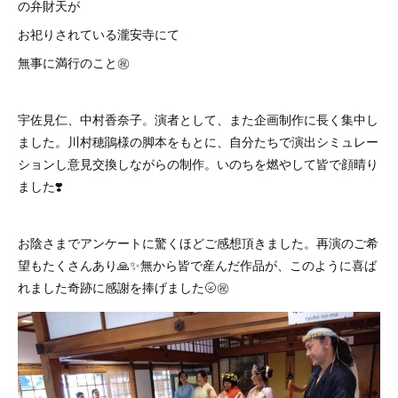
の弁財天が
お祀りされている瀧安寺にて
無事に満行のこと㊗️
宇佐見仁、中村香奈子。演者として、また企画制作に長く集中し
ました。川村穂鵑様の脚本をもとに、自分たちで演出シミュレー
ションし意見交換しながらの制作。いのちを燃やして皆で顔晴り
ました❣️
お陰さまでアンケートに驚くほどご感想頂きました。再演のご希
望もたくさんあり🙏✨無から皆で産んだ作品が、このように喜ば
れました奇跡に感謝を捧げました🌝㊗️