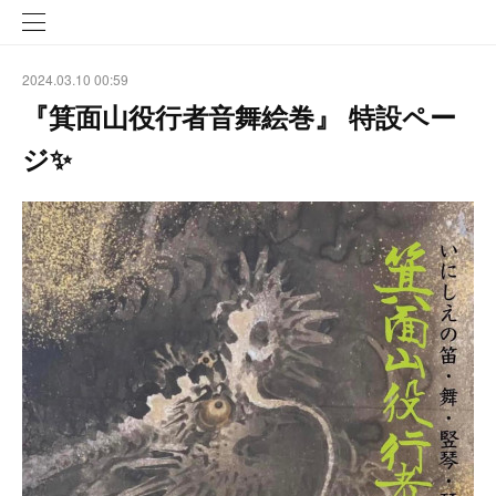
2024.03.10 00:59
『箕面山役行者音舞絵巻』 特設ペー
ジ✨