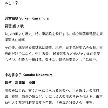
ルを主宰。
川村穂鵑 Suiken Kawamura
琵琶 語り 歌
幼少の頃より歴史、特に軍記物を愛好する。錦心流薩摩琵琶を廣
瀬顥水に師事。
その後、錦琵琶を都穂鳳に師事。現在、日本琵琶楽協会会員。古
典曲だけではなく、中世古楽、 民族音楽など他ジャンルの音楽
も学び、創作も手掛ける。数少ない錦琵琶奏者として活動中。
中村香奈子 Kanako Nakamura
龍笛 高麗笛 排簫
雅楽をはじめ、古くから伝えられる音楽や、正倉院復元楽器排
簫・横笛、自然の笛など、いにしえの楽器の音色を伝える。東京
藝術大学邦楽科雅楽専攻を卒業。「香風舎雅楽之会」主宰。